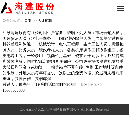
您当前位置：
首页
>>
人才招聘
江苏海建
股份有限公司因生产需要，诚聘下列人员：市场营销人员，
国际贸易人员（含电子商务），国际业务跟单人员（含跟单全过程资
料的整理和沟通），机械设计，电气工程师，生产工艺人员，质量检
测人员，财务人员，绩效考核人员，各类机床操作工和冷作钳工，各
类电焊工等，一经录用，视岗位月基础工资在五千元以上，外加提成
和绩效考核，同时按规定缴纳各项保险，公司免费提供食宿和发放重
大节日慰问金（或物资），相关岗位不受年龄 性别 工作地址等条件
的限制，外地人员每年可提供一次以上的免费休假。欢迎有志者前来
垂询，共同合作！共创辉煌！
联系人：周先生.。联系电话051388790288、18962767502、
13511577999
Copyright © 2022 江苏海建股份有限公司 All Rights Reserved.